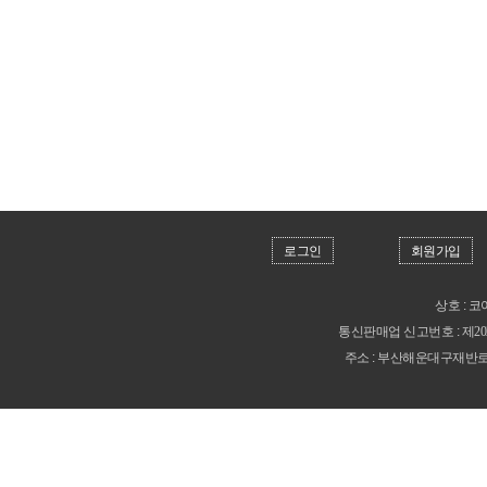
로그인
회원가입
상호 : 코
통신판매업 신고번호 :
제20
주소 : 부산해운대구재반로212