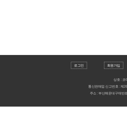
로그인
회원가입
상호 : 코
통신판매업 신고번호 :
제20
주소 : 부산해운대구재반로212